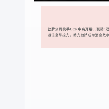
劲牌公司携手CCN中商开展bc联动“
道信息掌控力，助力劲牌成为酒企数