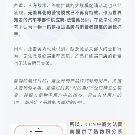
严重，人海战术、终端拦截的大规模促销活动也已经
疲软，
无差异化的营销模式已不再有特效
。作为
世界
知名
的汽车零部件供应商-法雷奥
品牌，在数字化的部
署上认为
一物一码是拉进品牌与消费者距离的
最佳
抓
手
。
同时，法雷奥方也意识到，缺乏激励关键人的营销行
为，无法激发终端推荐意愿，产品在终端门店的销量
也无法有明显突破。
营销的
最
终目的，是让好的产品找到对的用户。关键
人营销的本质，是通过找到“对的用户”让口碑发生裂
变。关键人是种子用户中的核心，只占总体用户的
1%，却决定了品牌能否成功的99%。
所以，CCN中商为法雷
奥提供了防伪积分系