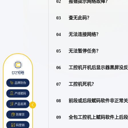
02
报错提示网络故障？
03
查无此码？
04
无法连接网络？
05
无法暂停任务？
06
工控机开机后显示器黑屏没
品牌防伪
07
工控机死机？
产线赋码
08
前段或后段赋码软件非正常
产品追溯
防窜货
09
全包工控机上赋码软件上后
码营销