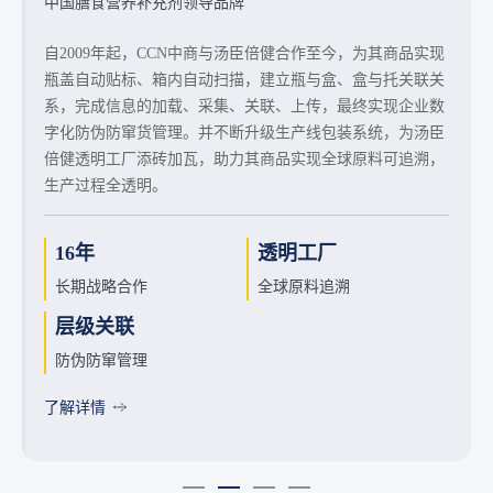
全球领先的综合性能源公司
中国膳食营养补充剂领导品牌
中国复合调味品上市企业
中国保健酒行业领导品牌
天味食品携手CCCN中商基于一物一码技术打通生产端及营
自2009年起，CCN中商与汤臣倍健合作至今，为其商品实现
CCN中商为雪佛龙系列油品打造全链路防伪防窜管理体系，
销端；追溯端实现产线单品赋码，解决防伪追溯问题；单
CCN中商为劲牌公司提供瓶内码-瓶外码-盒码-箱码-托码五
瓶盖自动贴标、箱内自动扫描，建立瓶与盒、盒与托关联关
以隐藏式高端防伪技术助力其构建正品健康生态；为雪佛龙
品-箱关联，以货为流量入口，直接触达分销终端，实现渠
码合一产线升级改造方案，以一物一码技术助力劲牌串联商
系，完成信息的加载、采集、关联、上传，
最
终实现企业数
全国多条产线提供在线赋码关联、数据采集，加强渠道信息
道动销。追溯营销平台的打通，成为天味数智化战略升级的
品流通全部环节，实现数字化全链管理，并进一步提升渠道
字化防伪防窜货管理。并不断升级生产线包装系统，为汤臣
掌控力度，实现产品从生产、仓储、物流到市场等全环节溯
重要一环。
市场健康度。“码中台”系统，为劲牌提供了从市场洞察、渠
倍健透明工厂添砖加瓦，助力其商品实现全球原料可追溯，
源信息透明化。
道优化到产品策略、营销策略的全方位支持。
生产过程全透明。
高端防伪
五码合一
赋码关联
全链路
16年
透明工厂
千店千策
渠道激励
守护正品生态
瓶内外、盒、箱及托码
提高渠道管控
可视化追溯管理
长期战略合作
全球原料追溯
精准化营销
提升各角色积极性
全链追溯
码中台
层级关联
单品赋码
实现信息透明
营销策略精准化
防伪防窜管理
完善追溯体系
了解详情
了解详情
了解详情
了解详情