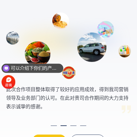
可以介绍下你们的产品么？
你们是怎么收费的呢？
为贵司团队的守时、专业、努力、目标导向的精神点赞。
此次合作项目整体取得了较好的应用成效，得到我司营销
上海中商团队充分参与到项目中，制定计划、组织实施、
中商团队为我公司提供的这套机油防伪追溯系统实现了全
系统平稳运行，有疑问项目组及时响应，获得了使用部门
领导及业务部门的认可。在此对贵司合作期间的大力支持
调试测试，短期内顺利完成了云服务的布署和调试，并顺
方位品牌保护，也对消费者信任起到了斐然成效，更好地
的一致和好评。愿中商团队保持现有的动力，持续输出优
表示诚挚的感谢。
利实施交付。感谢上海中商团队的专业技能和服务顾客的
维护了钱江、贝纳利品牌形象，进一步打击了市场假冒侵
秀项目。
精神！
权我方商标的机油系列产品，得到了市场的认可。