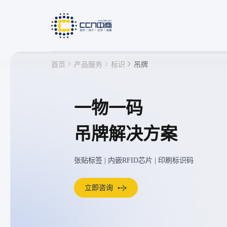
首页
产品服务
标识
吊牌
一物一码
快速链接
吊牌解决方案
IP授权管理平台
产线赋码
张贴标签 | 内嵌RFID芯片 | 印刷标识码
立即咨询