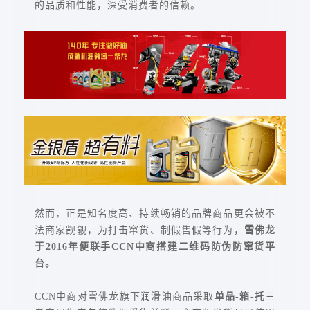
的品质和性能，深受消费者的信赖。
然而，正是知名度高、持续畅销的品牌商品更会被不
法商家觊觎，为打击窜货、制假售假等行为，
雪佛龙
于2016年便联手CCN中商搭建二维码防伪防窜货平
台。
CCN中商对雪佛龙旗下润滑油商品采取
单品-箱-托
三