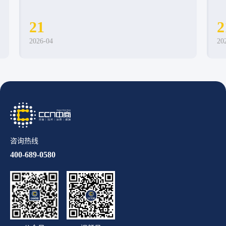
数字身份建设，形成覆盖一物一码防伪溯源、防窜
货管理、数字化营销、RFID智慧物联、IP授权管理
21
2
等领域的综合解决方案。 目前，CCN中商累计服
务超过5200家企业客户，业务覆盖食品饮料、保健
2026-04
20
品、日化美妆、汽车后市场、高端制造、IP授权等
多个行业领域，帮助企业实现从生产制造、供应链
管理、渠道监管到消费者运营的全链路数字化升
级。
咨询热线
400-689-0580