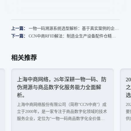
上一篇：
一物一码溯源系统选型解析：基于真实案例的企业
决策参考（2026）
下一篇：
CCN中商RFID解法：制造业生产设备配件仓精细
化管理
相关推荐
上海中商网络，26年深耕一物一码、防
​
伪溯源与商品数字化服务能力全面解
之
析。
选
上海中商网络股份有限公司（简称“CCN中商”）成
2
立于2000年，是一家专注于商品数字化领域的技术
要
服务企业，定位为“一物一码商品数字化全价值链
供
服务商”。 经过26年行业积累，CCN中商围绕商品