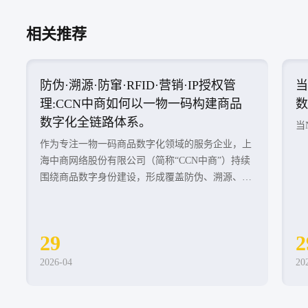
相关推荐
ID·营销·IP授权管
当NFC遇见区块链，商品管
以一物一码构建商品
数字化阶段
。
当NFC遇见区块链，商品管理进入可
字化领域的服务企业，上
简称“CCN中商”）持续
形成覆盖防伪、溯源、防
字营销、IP授权管理等领域
业实现从商品管理到数据
29
2026-04