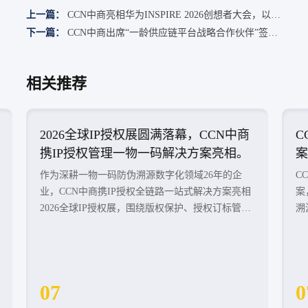
上一篇：
CCN中商亮相华为INSPIRE 2026创想者大会，以一
物一码助力企业迈向数智化新时代。
下一篇：
CCN中商出席“一龄供应链平台战略合作伙伴”签约
仪式，共建大健康产业数字化供应链生态
相关推荐
2026全球IP授权展圆满落幕，CCN中商
C
携IP授权管理一物一码解决方案亮相。
案
作为深耕一物一码防伪溯源数字化领域26年的企
C
业，CCN中商携IP授权全链路一站式解决方案亮相
案
2026全球IP授权展，围绕版权保护、授权订标管
溯
理、工厂贴标管理、渠道防窜、粉丝运营等核心场
建
景，展示覆盖IP授权全生命周期的管理能力，与众
体
多版权方、品牌企业及行业伙伴共同探讨IP授权业
务发展的新实践。
07
0